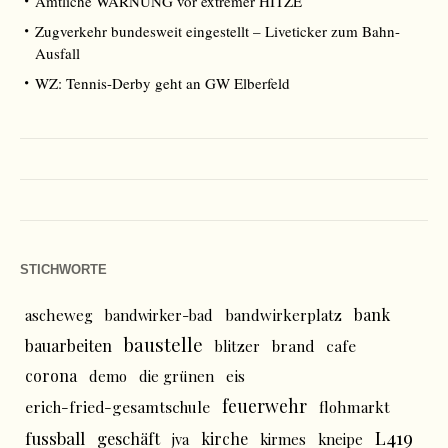
Amtliche WARNUNG vor extremer HITZE
Zugverkehr bundesweit eingestellt – Liveticker zum Bahn-
Ausfall
WZ: Tennis-Derby geht an GW Elberfeld
STICHWORTE
bank
ascheweg
bandwirker-bad
bandwirkerplatz
baustelle
bauarbeiten
brand
cafe
blitzer
corona
demo
die grünen
eis
feuerwehr
erich-fried-gesamtschule
flohmarkt
L419
fussball
geschäft
kirche
jva
kirmes
kneipe