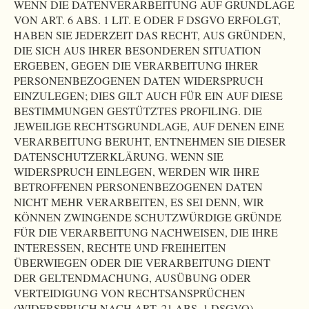
WENN DIE DATENVERARBEITUNG AUF GRUNDLAGE
VON ART. 6 ABS. 1 LIT. E ODER F DSGVO ERFOLGT,
HABEN SIE JEDERZEIT DAS RECHT, AUS GRÜNDEN,
DIE SICH AUS IHRER BESONDEREN SITUATION
ERGEBEN, GEGEN DIE VERARBEITUNG IHRER
PERSONENBEZOGENEN DATEN WIDERSPRUCH
EINZULEGEN; DIES GILT AUCH FÜR EIN AUF DIESE
BESTIMMUNGEN GESTÜTZTES PROFILING. DIE
JEWEILIGE RECHTSGRUNDLAGE, AUF DENEN EINE
VERARBEITUNG BERUHT, ENTNEHMEN SIE DIESER
DATENSCHUTZERKLÄRUNG. WENN SIE
WIDERSPRUCH EINLEGEN, WERDEN WIR IHRE
BETROFFENEN PERSONENBEZOGENEN DATEN
NICHT MEHR VERARBEITEN, ES SEI DENN, WIR
KÖNNEN ZWINGENDE SCHUTZWÜRDIGE GRÜNDE
FÜR DIE VERARBEITUNG NACHWEISEN, DIE IHRE
INTERESSEN, RECHTE UND FREIHEITEN
ÜBERWIEGEN ODER DIE VERARBEITUNG DIENT
DER GELTENDMACHUNG, AUSÜBUNG ODER
VERTEIDIGUNG VON RECHTSANSPRÜCHEN
(WIDERSPRUCH NACH ART. 21 ABS. 1 DSGVO).