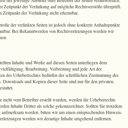
stets der jeweilige Anbieter oder Betreiber der Seiten verantwortlich.
m Zeitpunkt der Verlinkung auf mögliche Rechtsverstöße überprüft.
 Zeitpunkt der Verlinkung nicht erkennbar.
rolle der verlinkten Seiten ist jedoch ohne konkrete Anhaltspunkte
umutbar. Bei Bekanntwerden von Rechtsverletzungen werden wir
nen.
stellten Inhalte und Werke auf diesen Seiten unterliegen dem
vielfältigung, Bearbeitung, Verbreitung und jede Art der
en des Urheberrechtes bedürfen der schriftlichen Zustimmung des
s. Downloads und Kopien dieser Seite sind nur für den privaten,
stattet.
ite nicht vom Betreiber erstellt wurden, werden die Urheberrechte
erden Inhalte Dritter als solche gekennzeichnet. Sollten Sie trotzdem
ng aufmerksam werden, bitten wir um einen entsprechenden Hinweis.
rletzungen werden wir derartige Inhalte umgehend entfernen.