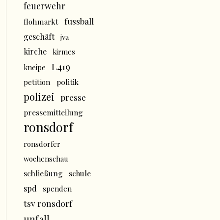
feuerwehr
fussball
flohmarkt
geschäft
jva
kirche
kirmes
L419
kneipe
politik
petition
polizei
presse
pressemitteilung
ronsdorf
ronsdorfer
wochenschau
schließung
schule
spd
spenden
tsv ronsdorf
unfall