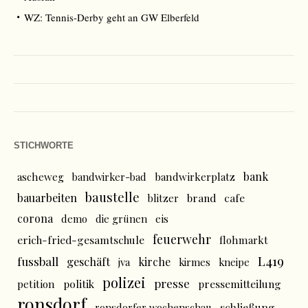
WZ: Tennis-Derby geht an GW Elberfeld
STICHWORTE
bank
ascheweg
bandwirker-bad
bandwirkerplatz
baustelle
bauarbeiten
brand
cafe
blitzer
corona
demo
die grünen
eis
feuerwehr
erich-fried-gesamtschule
flohmarkt
L419
fussball
geschäft
kirche
jva
kirmes
kneipe
polizei
presse
politik
pressemitteilung
petition
ronsdorf
schließung
ronsdorfer wochenschau