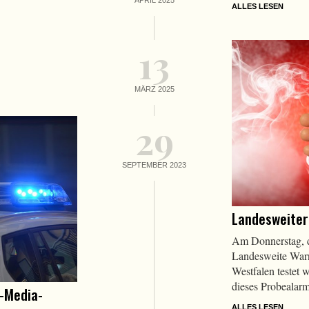
ALLES LESEN
13
MÄRZ 2025
29
SEPTEMBER 2023
Landesweite
Am Donnerstag, d
Landesweite Warn
Westfalen testet w
dieses Probealarm
l-Media-
ALLES LESEN