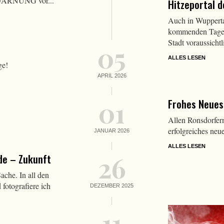
e WARNUNG vor...
Hitzeportal d
Auch in Wuppertal
kommenden Tagen 
Stadt voraussichtl
05
ALLES LESEN
ge!
APRIL 2026
01
Frohes Neue
Allen Ronsdorfern
erfolgreiches neu
JANUAR 2026
ALLES LESEN
26
de – Zukunft
ache. In all den
fotografiere ich
DEZEMBER 2025
11