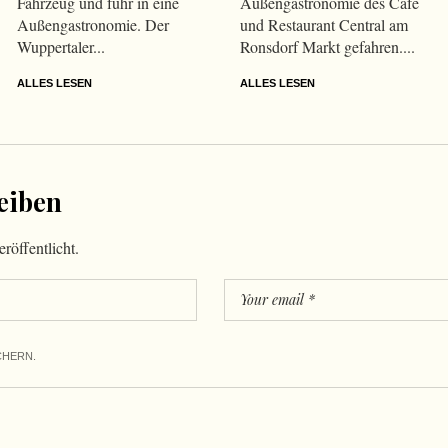
Fahrzeug und fuhr in eine
Außengastronomie des Café
Außengastronomie. Der
und Restaurant Central am
Wuppertaler...
Ronsdorf Markt gefahren....
ALLES LESEN
ALLES LESEN
eiben
röffentlicht.
CHERN.