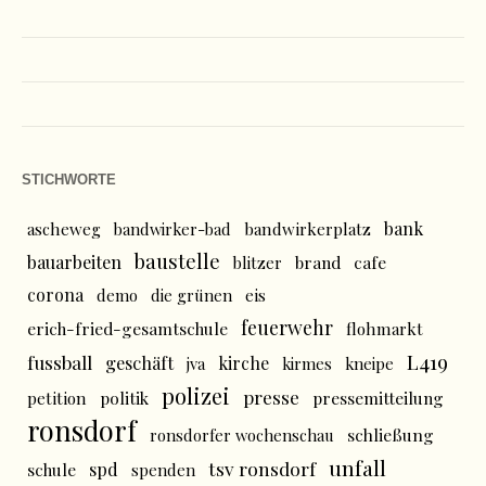
STICHWORTE
bank
ascheweg
bandwirker-bad
bandwirkerplatz
baustelle
bauarbeiten
brand
cafe
blitzer
corona
demo
die grünen
eis
feuerwehr
erich-fried-gesamtschule
flohmarkt
L419
fussball
geschäft
kirche
jva
kirmes
kneipe
polizei
presse
politik
pressemitteilung
petition
ronsdorf
schließung
ronsdorfer wochenschau
unfall
tsv ronsdorf
spd
schule
spenden