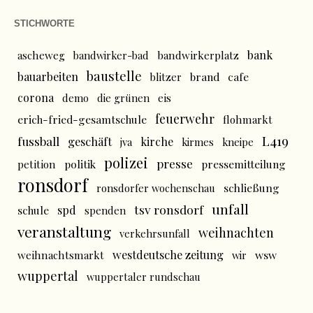
STICHWORTE
bank
ascheweg
bandwirker-bad
bandwirkerplatz
baustelle
bauarbeiten
brand
cafe
blitzer
corona
demo
die grünen
eis
feuerwehr
erich-fried-gesamtschule
flohmarkt
L419
fussball
geschäft
kirche
jva
kirmes
kneipe
polizei
presse
politik
pressemitteilung
petition
ronsdorf
schließung
ronsdorfer wochenschau
unfall
tsv ronsdorf
spd
schule
spenden
veranstaltung
weihnachten
verkehrsunfall
westdeutsche zeitung
wsw
weihnachtsmarkt
wir
wuppertal
wuppertaler rundschau