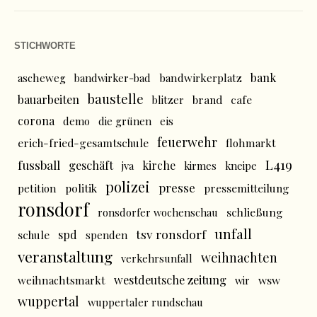
STICHWORTE
bank
ascheweg
bandwirker-bad
bandwirkerplatz
baustelle
bauarbeiten
brand
cafe
blitzer
corona
demo
die grünen
eis
feuerwehr
erich-fried-gesamtschule
flohmarkt
L419
fussball
geschäft
kirche
jva
kirmes
kneipe
polizei
presse
politik
pressemitteilung
petition
ronsdorf
schließung
ronsdorfer wochenschau
unfall
tsv ronsdorf
spd
schule
spenden
veranstaltung
weihnachten
verkehrsunfall
westdeutsche zeitung
wsw
weihnachtsmarkt
wir
wuppertal
wuppertaler rundschau