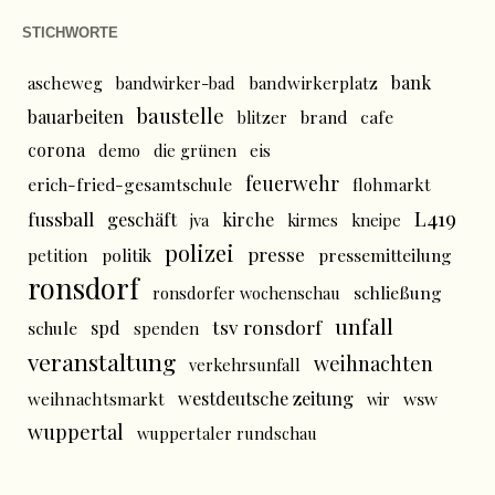
STICHWORTE
bank
ascheweg
bandwirker-bad
bandwirkerplatz
baustelle
bauarbeiten
brand
cafe
blitzer
corona
demo
die grünen
eis
feuerwehr
erich-fried-gesamtschule
flohmarkt
L419
fussball
geschäft
kirche
jva
kirmes
kneipe
polizei
presse
politik
pressemitteilung
petition
ronsdorf
schließung
ronsdorfer wochenschau
unfall
tsv ronsdorf
spd
schule
spenden
veranstaltung
weihnachten
verkehrsunfall
westdeutsche zeitung
wsw
weihnachtsmarkt
wir
wuppertal
wuppertaler rundschau