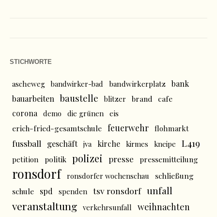
STICHWORTE
bank
ascheweg
bandwirker-bad
bandwirkerplatz
baustelle
bauarbeiten
brand
cafe
blitzer
corona
demo
die grünen
eis
feuerwehr
erich-fried-gesamtschule
flohmarkt
L419
fussball
geschäft
kirche
jva
kirmes
kneipe
polizei
presse
politik
pressemitteilung
petition
ronsdorf
schließung
ronsdorfer wochenschau
unfall
tsv ronsdorf
spd
schule
spenden
veranstaltung
weihnachten
verkehrsunfall