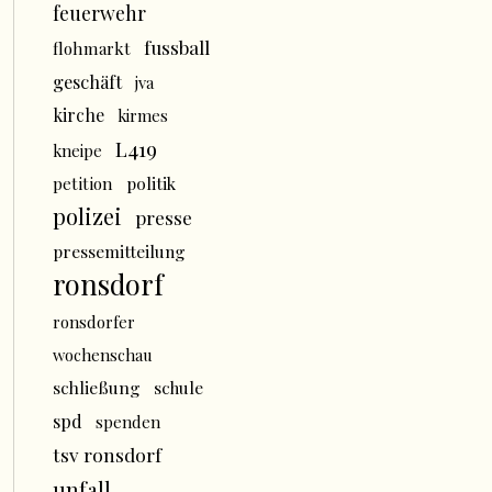
feuerwehr
fussball
flohmarkt
geschäft
jva
kirche
kirmes
L419
kneipe
politik
petition
polizei
presse
pressemitteilung
ronsdorf
ronsdorfer
wochenschau
schließung
schule
spd
spenden
tsv ronsdorf
unfall