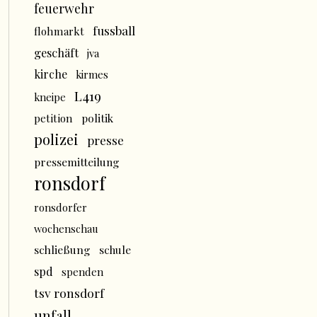
feuerwehr
fussball
flohmarkt
geschäft
jva
kirche
kirmes
L419
kneipe
politik
petition
polizei
presse
pressemitteilung
ronsdorf
ronsdorfer
wochenschau
schließung
schule
spd
spenden
tsv ronsdorf
unfall