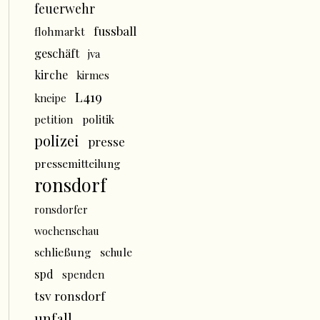
feuerwehr
fussball
flohmarkt
geschäft
jva
kirche
kirmes
L419
kneipe
politik
petition
polizei
presse
pressemitteilung
ronsdorf
ronsdorfer
wochenschau
schließung
schule
spd
spenden
tsv ronsdorf
unfall