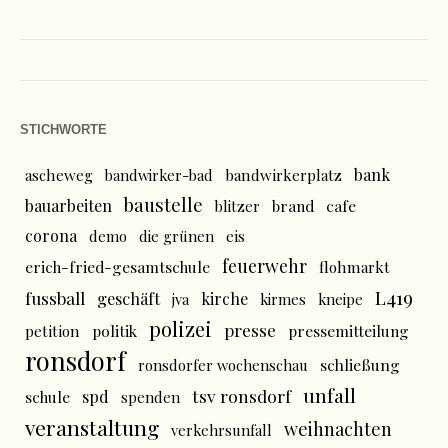
STICHWORTE
bank
ascheweg
bandwirker-bad
bandwirkerplatz
baustelle
bauarbeiten
brand
cafe
blitzer
corona
demo
die grünen
eis
feuerwehr
erich-fried-gesamtschule
flohmarkt
L419
fussball
geschäft
kirche
jva
kirmes
kneipe
polizei
presse
politik
pressemitteilung
petition
ronsdorf
schließung
ronsdorfer wochenschau
unfall
tsv ronsdorf
spd
schule
spenden
veranstaltung
weihnachten
verkehrsunfall