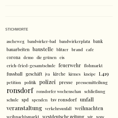
STICHWORTE
bank
ascheweg
bandwirker-bad
bandwirkerplatz
baustelle
bauarbeiten
brand
cafe
blitzer
corona
demo
die grünen
eis
feuerwehr
erich-fried-gesamtschule
flohmarkt
L419
fussball
geschäft
kirche
jva
kirmes
kneipe
polizei
presse
politik
pressemitteilung
petition
ronsdorf
schließung
ronsdorfer wochenschau
unfall
tsv ronsdorf
spd
schule
spenden
veranstaltung
weihnachten
verkehrsunfall
westdeutsche zeitung
wsw
weihnachtsmarkt
wir