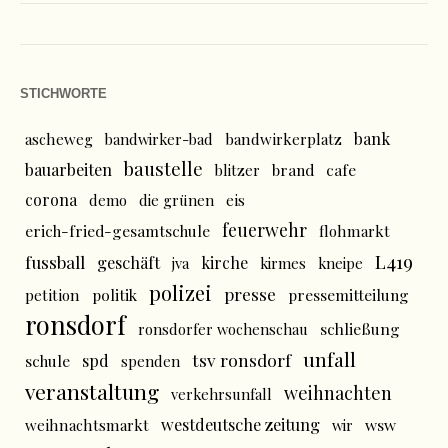
STICHWORTE
bank
ascheweg
bandwirker-bad
bandwirkerplatz
baustelle
bauarbeiten
brand
cafe
blitzer
corona
demo
die grünen
eis
feuerwehr
erich-fried-gesamtschule
flohmarkt
L419
fussball
geschäft
kirche
jva
kirmes
kneipe
polizei
presse
politik
pressemitteilung
petition
ronsdorf
schließung
ronsdorfer wochenschau
unfall
tsv ronsdorf
spd
schule
spenden
veranstaltung
weihnachten
verkehrsunfall
westdeutsche zeitung
wsw
weihnachtsmarkt
wir