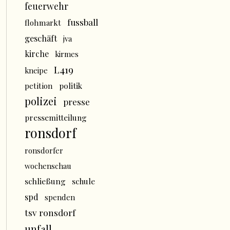
feuerwehr
fussball
flohmarkt
geschäft
jva
kirche
kirmes
L419
kneipe
politik
petition
polizei
presse
pressemitteilung
ronsdorf
ronsdorfer
wochenschau
schließung
schule
spd
spenden
tsv ronsdorf
unfall