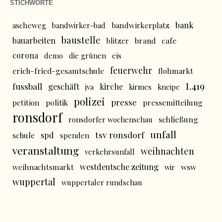
STICHWORTE
bank
ascheweg
bandwirker-bad
bandwirkerplatz
baustelle
bauarbeiten
brand
cafe
blitzer
corona
demo
die grünen
eis
feuerwehr
erich-fried-gesamtschule
flohmarkt
L419
fussball
geschäft
kirche
jva
kirmes
kneipe
polizei
presse
politik
pressemitteilung
petition
ronsdorf
schließung
ronsdorfer wochenschau
unfall
tsv ronsdorf
spd
schule
spenden
veranstaltung
weihnachten
verkehrsunfall
westdeutsche zeitung
wsw
weihnachtsmarkt
wir
wuppertal
wuppertaler rundschau