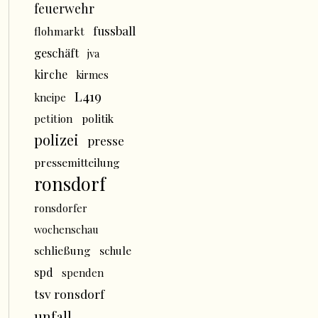
feuerwehr
fussball
flohmarkt
geschäft
jva
kirche
kirmes
L419
kneipe
politik
petition
polizei
presse
pressemitteilung
ronsdorf
ronsdorfer
wochenschau
schließung
schule
spd
spenden
tsv ronsdorf
unfall