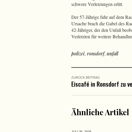
schwere Verletzungen erlitt.
Der 57-Jährige fuhr auf dem Rad
Ursache brach die Gabel des Ra
42-Jähriger, der den Unfall beoba
Verletzten für weitere Behandlu
polizei
,
ronsdorf
,
unfall
ZURÜCK BEITRAG
Eiscafé in Ronsdorf zu v
Ähnliche Artikel
JULI 25,
2026