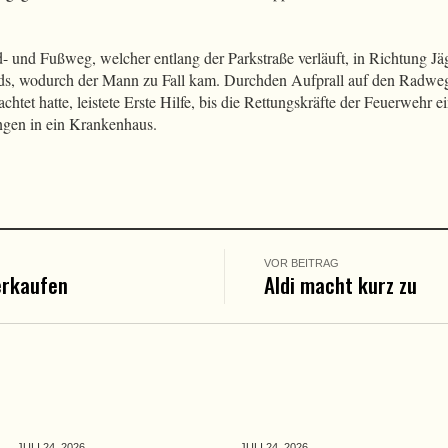
- und Fußweg, welcher entlang der Parkstraße verläuft, in Richtung Jä
ds, wodurch der Mann zu Fall kam. Durchden Aufprall auf den Radweg 
chtet hatte, leistete Erste Hilfe, bis die Rettungskräfte der Feuerwehr e
ngen in ein Krankenhaus.
VOR BEITRAG
erkaufen
Aldi macht kurz zu
JULI 24,
2026
JULI 24,
2026