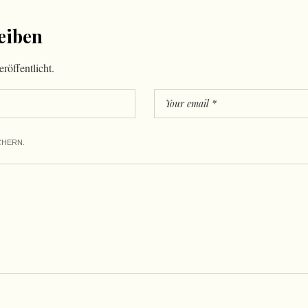
eiben
röffentlicht.
CHERN.