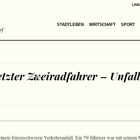
LIN
STADTLEBEN
WIRTSCHAFT
SPORT
rf
etzter Zweiradfahrer – Unfal
einem folgenschweren Verkehrsunfall. Ein 59-Jähriger war mit seinem 