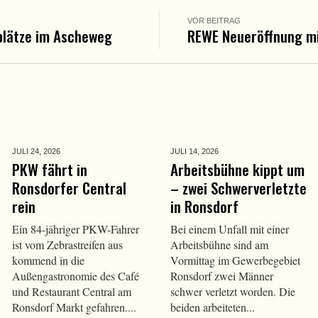
VOR BEITRAG
plätze im Ascheweg
REWE Neueröffnung mi
JULI 24,
2026
JULI 14,
2026
PKW fährt in
Arbeitsbühne kippt um
Ronsdorfer Central
– zwei Schwerverletzte
rein
in Ronsdorf
Ein 84-jähriger PKW-Fahrer
Bei einem Unfall mit einer
ist vom Zebrastreifen aus
Arbeitsbühne sind am
kommend in die
Vormittag im Gewerbegebiet
Außengastronomie des Café
Ronsdorf zwei Männer
und Restaurant Central am
schwer verletzt worden. Die
Ronsdorf Markt gefahren....
beiden arbeiteten...