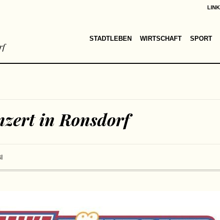
LIN
STADTLEBEN
WIRTSCHAFT
SPORT
rf
zert in Ronsdorf
I