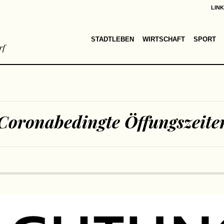
LIN
STADTLEBEN
WIRTSCHAFT
SPORT
rf
Coronabedingte Öffungszeite