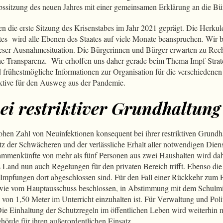
abssitzung des neuen Jahres mit einer gemeinsamen Erklärung an die B
en die erste Sitzung des Krisenstabes im Jahr 2021 geprägt. Die Herkul
s wird alle Ebenen des Staates auf viele Monate beanspruchen. Wir b
eser Ausnahmesituation. Die Bürgerinnen und Bürger erwarten zu Rec
he Transparenz. Wir erhoffen uns daher gerade beim Thema Impf-Strateg
d frühestmögliche Informationen zur Organisation für die verschiedene
tive für den Ausweg aus der Pandemie.
bei restriktiver Grundhaltung
hohen Zahl von Neuinfektionen konsequent bei ihrer restriktiven Grundh
tz der Schwächeren und der verlässliche Erhalt aller notwendigen Dien
ammenkünfte von mehr als fünf Personen aus zwei Haushalten wird dahe
as Land nun auch Regelungen für den privaten Bereich trifft. Ebenso d
e Impfungen dort abgeschlossen sind. Für den Fall einer Rückkehr zum 
 wie vom Hauptausschuss beschlossen, in Abstimmung mit dem Schulmini
von 1,50 Meter im Unterricht einzuhalten ist. Für Verwaltung und Polit
ie Einhaltung der Schutzregeln im öffentlichen Leben wird weiterhin mit 
hörde für ihren außerordentlichen Einsatz.