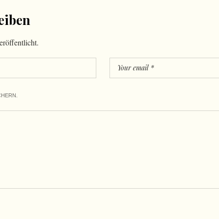
eiben
röffentlicht.
CHERN.