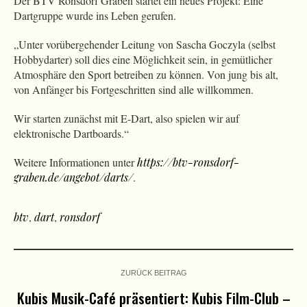
Der BTV Ronsdorf Graben startet ein neues Projekt: Eine
Dartgruppe wurde ins Leben gerufen.
„Unter vorübergehender Leitung von Sascha Goczyla (selbst
Hobbydarter) soll dies eine Möglichkeit sein, in gemütlicher
Atmosphäre den Sport betreiben zu können. Von jung bis alt,
von Anfänger bis Fortgeschritten sind alle willkommen.
Wir starten zunächst mit E-Dart, also spielen wir auf
elektronische Dartboards.“
Weitere Informationen unter
https://btv-ronsdorf-
graben.de/angebot/darts/
.
btv
,
dart
,
ronsdorf
ZURÜCK BEITRAG
Kubis Musik-Café präsentiert: Kubis Film-Club –